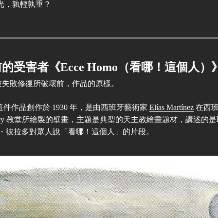
觀光，孰輕孰重？
的受害者《Ecce Homo（看哪！這個人）
 年被失敗修復所破壞前，作品的原樣。
o》這件作品創作於 1930 年，是由西班牙藝術家
Elías Martínez
在西班
 of Mercy 教堂所繪製的壁畫，主題是典型的天主教繪畫題材，講述
・彼拉多
對眾人說「看哪！這個人」的片段。