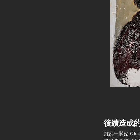
後續造成
雖然一開始 Gi