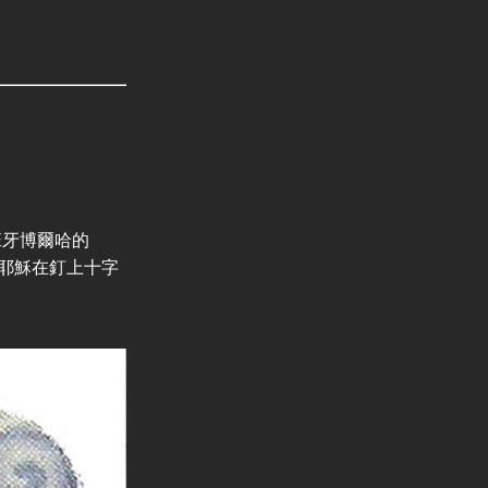
》
牙博爾哈的
的是耶穌在釘上十字