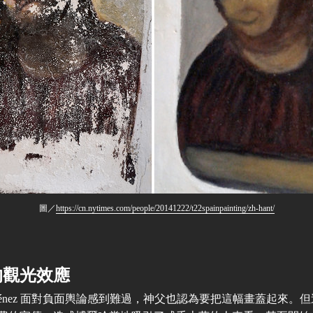
圖／
https://cn.nytimes.com/people/20141222/t22spainpainting/zh-hant/
的觀光效應
ménez 面對負面輿論感到難過，神父也認為要把這幅畫蓋起來。