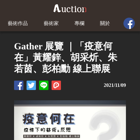
藝術作品
藝術家
專欄
關於
Gather 展覽 ｜「疫意何
在」黃耀鋅、胡采炘、朱
若茵、彭柏勳 線上聯展
2021/11/09