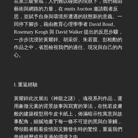
在第三級警戒，人們難以碰面的現狀下，我們藉由
藝術與網路的力量，在 mutix Auction 邀請觀者反
思，並賦予自身與環境所遭遇的狀態新的意義。一
同停下腳步，藉由教育心理學學者 David Boud、
Rosemary Keogh 與 David Walker 提出的反思步驟，
一步步沈浸於黃耀鋅、胡采炘、朱若茵、彭柏勳的
作品之中，省思檢視我們的過往、現況與自己的內
心。
I. 重返經驗
黃耀鋅此次展出《神龍之謎》、魂視系列作品，運
用象徵元素的背景故事與寫實的筆法，在恍若皮膚
般的建築模型用牛皮卡紙上，佈滿暗示性寓意與故
事配角，細膩地畫下每一條不可逆的黑與白筆觸，
帶領觀者觀看疫情與災難發生時的驚惶，重返我們
曾經經歷或所見過的環境之中。