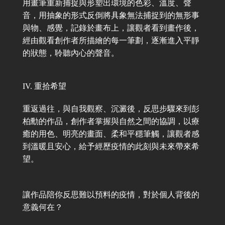
用畫筆重新捕捉與形塑出環境的色彩、溫度、聲
音，用抽象的形式反倒將具象無法捕捉到的無形事
與物、感覺，記錄於畫布上，讓觀者看到畫作後，
經由觀看創作者所描繪的每一筆劃，逐漸進入平靜
的狀態，聆聽內心的聲音。
IV. 重拾希望
重返過往，與自我觀察、沉澱後，反思步驟來到彭
柏勳的作品，創作者掌握與自然之間的協調，以療
癒的用色、明亮的畫面、柔和平穩筆觸，讓觀者感
到溫暖且安心，給予經歷疫情的此刻與未來帶來希
望。
讓作品陪你反思難以預料的疫情，對於個人背後的
意義何在？