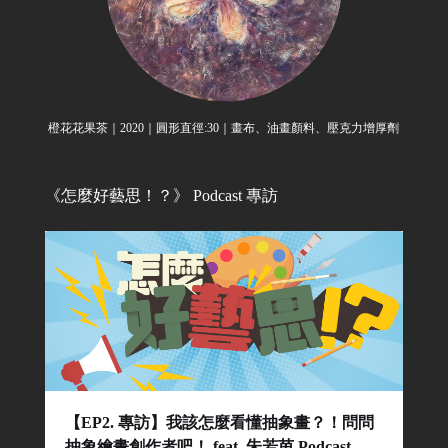
橙花花果茶｜2020｜圓形直徑:30｜畫布、油畫顏料、壓克力增厚劑
《怎麼好藝思！？》 Podcast 專訪
【EP2. 專訪】我該怎麼看懂抽象畫？！問問
抽象繪畫創作者吧！ feat. 朱若茵 Podcast