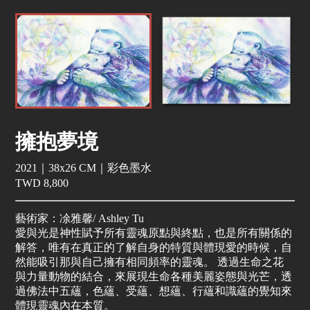
擁抱夢境
2021｜38x26 CM｜彩色墨水
TWD 8,800
藝術家：凃雅馨/ Ashley Tu
愛與光是神性賦予所有靈魂原點與終點，也是所有關係的
解答，唯有在真正的了解自身的特質與體現愛的時候，自
然能吸引那與自己擁有相同頻率的靈魂。 透過生命之花
與力量動物的結合，來展現生命各種美麗姿態與光芒，透
過佛法中五蘊，色蘊、受蘊、想蘊、行蘊和識蘊的覺知來
體現靈魂內在本質。